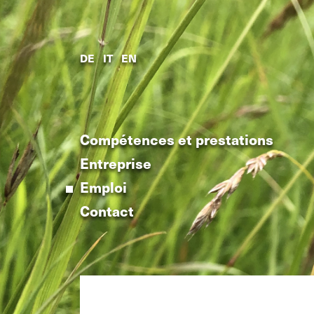
Compétences et prestations
DE
IT
EN
Entreprise
Emploi
Contact
Compétences et prestations
Entreprise
Emploi
Contact