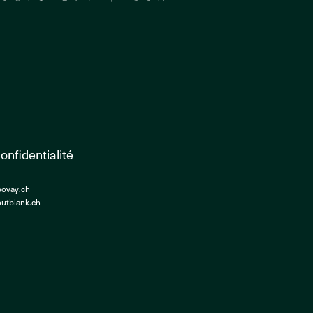
onfidentialité
bovay.ch
utblank.ch