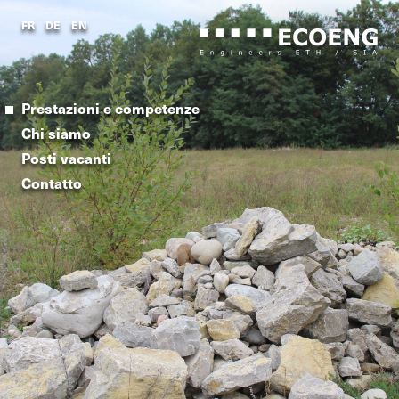
FR
DE
EN
Prestazioni e competenze
Chi siamo
Posti vacanti
Prestazioni e competenze
Contatto
Chi siamo
FR
DE
EN
Posti vacanti
Contatto