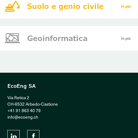
Suolo e genio civile
In più
Geoinformatica
In più
EcoEng SA
Via Retica 2
CH-6532 Arbedo-Castione
+41 91 863 40 79
info@ecoeng.ch