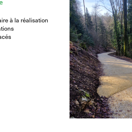
e
ire à la réalisation
ations
racés