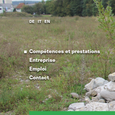
Compétences et prestations
DE
IT
EN
Entreprise
Emploi
Contact
Compétences et prestations
Entreprise
Emploi
Contact