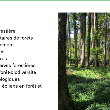
restière
taires de forêts
hement
res
ères
erves forestières
rêt-biodiversité
logiques
éoliens en forêt et