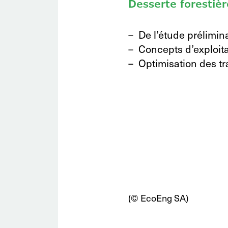
Desserte forestièr
De l’étude prélimina
Concepts d’exploit
Optimisation des t
(© EcoEng SA)