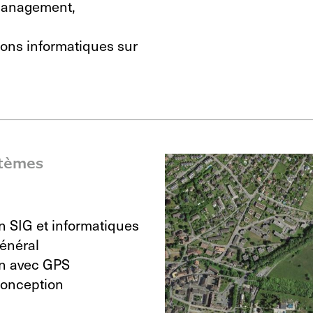
 management,
ions informatiques sur
stèmes
n SIG et informatiques
général
on avec GPS
conception