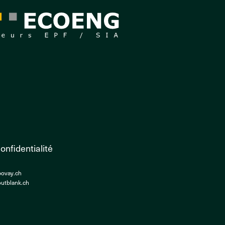
onfidentialité
bovay.ch
utblank.ch