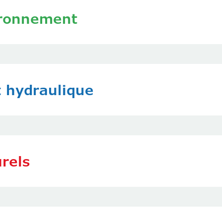
ironnement
t hydraulique
rels