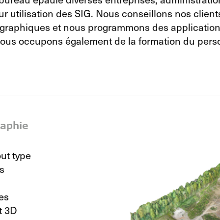
r utilisation des SIG. Nous conseillons nos client
graphiques et nous programmons des application
ous occupons également de la formation du person
raphie
ut type
s
es
t 3D