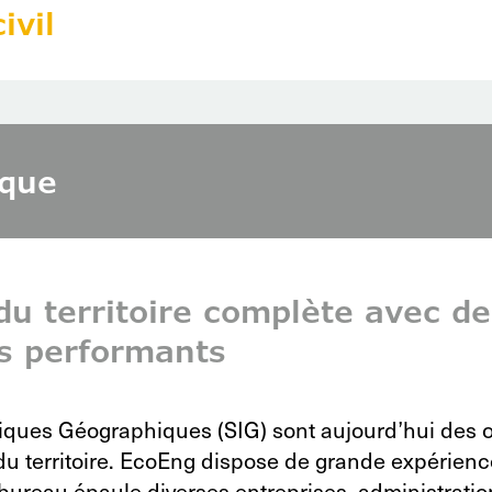
ivil
ique
u territoire complète avec de
s performants
iques Géographiques (SIG) sont aujourd’hui des o
 du territoire. EcoEng dispose de grande expérien
ureau épaule diverses entreprises, administratio